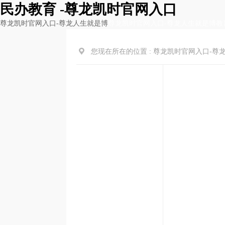
民办教育 -尊龙凯时官网入口
尊龙凯时官网入口-尊龙人生就是博
尊龙凯时官网入口-尊龙人生就是博
教
您现在所在的位置 :
尊龙凯时官网入口-尊