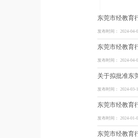
东莞市经教育行
发布时间： 2024-04-0
东莞市经教育行
发布时间： 2024-04-0
关于拟批准东
发布时间： 2024-03-1
东莞市经教育行
发布时间： 2024-01-0
东莞市经教育行