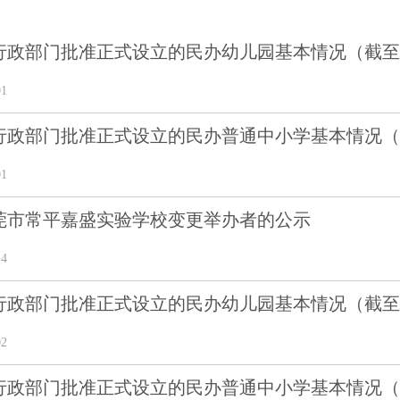
政部门批准正式设立的民办幼儿园基本情况（截至20
1
政部门批准正式设立的民办普通中小学基本情况（截至
1
莞市常平嘉盛实验学校变更举办者的公示
4
政部门批准正式设立的民办幼儿园基本情况（截至202
2
政部门批准正式设立的民办普通中小学基本情况（截至