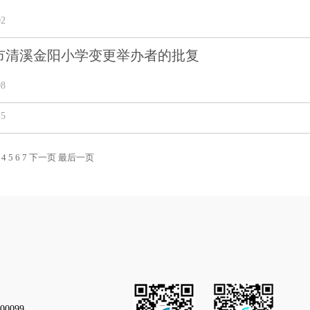
2
市清溪金阳小学变更举办者的批复
8
5
3
4
5
6
7
下一页
最后一页
0099