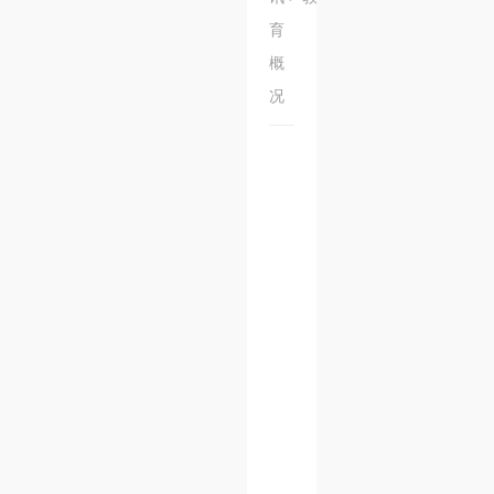
育
概
况