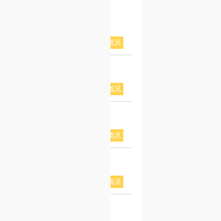
教育概况
教育概况
教育概况
教育概况