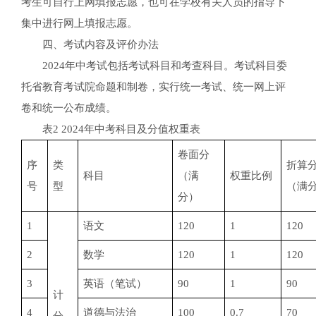
考生可自行上网填报志愿，也可在学校有关人员的指导下
集中进行网上填报志愿。
四、考试内容及评价办法
2024年中考试包括考试科目和考查科目。考试科目委
托省教育考试院命题和制卷，实行统一考试、统一网上评
卷和统一公布成绩。
表2 2024年中考科目及分值权重表
卷面分
序
类
折算分
科目
（满
权重比例
号
型
（满
分）
1
语文
120
1
120
2
数学
120
1
120
3
英语（笔试）
90
1
90
计
4
道德与法治
100
0.7
70