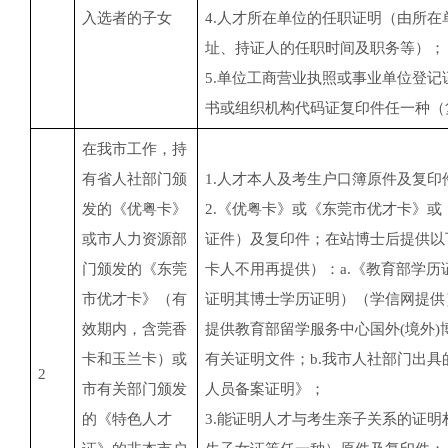
入选者的子女
4.人才所在单位的任职证明（由所
址、持证人的任职时间及职务等）；
5.单位工商营业执照或事业单位登
书或组织机构代码证复印件任一种（
在我市工作，持
有省人社部门颁
1.人才本人及考生户口簿原件及复印
发的《优粤卡》
2.《优粤卡》或《东莞市优才卡》
或市人力资源部
证件）及复印件；在站博士后提供以
门颁发的《东莞
卡人不用再提供）：a.《教育部学
市优才卡》（有
证明其博士学历证明）（学信网提供
效期内，含莞香
提供教育部留学服务中心国外(境外
卡和玉兰卡）或
有关证明文件；b.我市人社部门出
2
市有关部门颁发
人员备案证明》；
的《特色人才
3.能证明人才与考生亲子关系的证